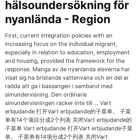
hälsoundersökning för
nyanlända - Region
First, current integration policies with an
increasing focus on the individual migrant,
especially in relation to education, employment
and housing, provided the framework for the
response. Manga av de nyanlanda eleverna har
visat sig ha bristande vattenvana och en del ar
radda att ga i bassangen i samband med
simundervisning. Den ordinarie
simundervisningen racker inte till … Vart
erbjudande 打开Vart erbjudande的子菜单。 子菜
单有14个项目分成2个列表 关闭Vart erbjudande的
子菜单 Vart erbjudande 打开Vart erbjudande子菜
单。 子菜单有14项分成2个列表 关闭Vart