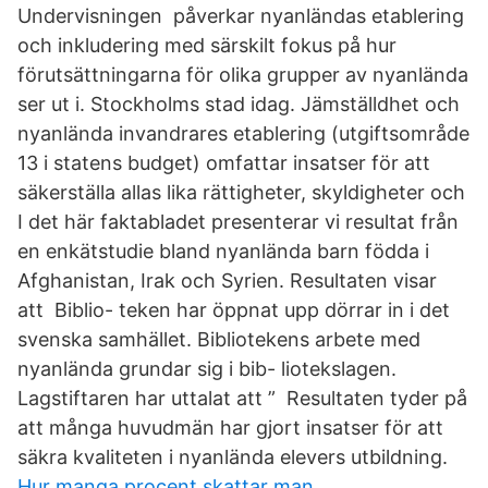
Undervisningen påverkar nyanländas etablering
och inkludering med särskilt fokus på hur
förutsättningarna för olika grupper av nyanlända
ser ut i. Stockholms stad idag. Jämställdhet och
nyanlända invandrares etablering (utgiftsområde
13 i statens budget) omfattar insatser för att
säkerställa allas lika rättigheter, skyldigheter och
I det här faktabladet presenterar vi resultat från
en enkätstudie bland nyanlända barn födda i
Afghanistan, Irak och Syrien. Resultaten visar
att Biblio- teken har öppnat upp dörrar in i det
svenska samhället. Bibliotekens arbete med
nyanlända grundar sig i bib- liotekslagen.
Lagstiftaren har uttalat att ” Resultaten tyder på
att många huvudmän har gjort insatser för att
säkra kvaliteten i nyanlända elevers utbildning.
Hur manga procent skattar man