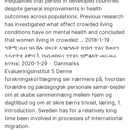
inequalities that persist in developed countries
despite general improvements in health
outcomes across populations. Previous research
has investigated what effect crowded living
conditions have on mental health and concluded
that women living in crowded … 2018-1-19 ·
ዓቕሚ-ሰብ ዝኣኸሉ ህጻናት ኣገልግሎት ክንክን ጥዕና ሽወደን
ንሓተትቲ ዕቝባ 1. ነፍሲወከፍና ንጥዕና ዝምልከት መርመራ
ክንገብር 2020-1-29 · Danmarks
Evalueringsinstitut 5 Denne
forskningskortlægning ser nærmere på, hvordan
forældre og pædagogisk personale samar-bejder
om at skabe sammenhæng mellem hjem og
dagtilbud og om at sikre børns trivsel, læring, 1.
Introduction. Sweden has for a relatively long
time been involved in processes of international
migration.